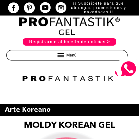
¡¡ Suscríbete para que
obtengas promociones y
novedades !!
R
egistrarme al boletín de noticias
>
Inicio
Básicos
Preparadores y Construcción
Pinceles y Limas
Herramientas y Bits
Gel 21 Días