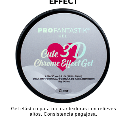
Love Letter
Minimalistik
Whites
Bad Girl
Diseño
Gel Paint
Gel Puff
Polvos
Aqua Gel
Gel elástico para recrear texturas con relieves
altos. Consistencia pegajosa.
Plasticine