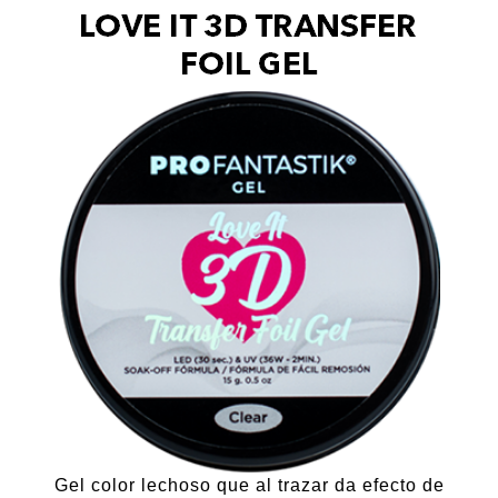
Easy Stamp Gel
Arte Coreano
Liners de Diseño
Happy Refective
Mini Elegance
Spider Gel
Gel 21 Días Blanco y Negro
Línea Spa
Nuevo
Videos
Preguntas Frecuentes
Gel color lechoso que al trazar da efecto de