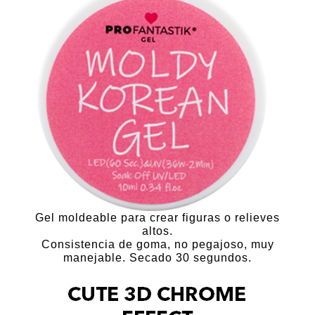
Gel Butter Polisheé
Gel Color Clásico 21 Días
Gel Holográfico 21 Días
Gel 21 Días Novias
Cover Gel de 21 Días
Colecciones Especiales
Gel Color Glow
Gel Vitral Blooming
Gel moldeable para crear figuras o relieves
Gel Vitaminado Pronail
altos.
Consistencia de goma, no pegajoso, muy
Mauve
manejable. Secado 30 segundos.
Mocha Collection
Baby Girl