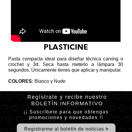
Gel Butter Polisheé
Gel Color Clásico 21 Días
Gel Holográfico 21 Días
Gel 21 Días Novias
Cover Gel de 21 Días
Pasta compacta ideal para diseñar técnica carving o
Colecciones Especiales
crochet y 3d. Seca hasta meterlo a lámpara 30
segundos. Únicamente tienes que aplicar y manipular.
Gel Color Glow
COLORES:
Blanco y Nude
Gel Vitral Blooming
Gel Vitaminado Pronail
Regístrate y recibe nuestro
BOLETÍN INFORMATIVO
Mauve
¡¡ Suscríbete para que obtengas
promociones y novedades !!
Mocha Collection
R
egistrarme al boletín de noticias
>
Baby Girl