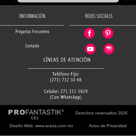
Love Letter
Minimalistik
Whites
Bad Girl
Diseño
Gel Paint
Gel Puff
Polvos
Aqua Gel
Derechos reservados 2026
Plasticine
Diseño Web: www.aceza.com.mx
Aviso de Privacidad