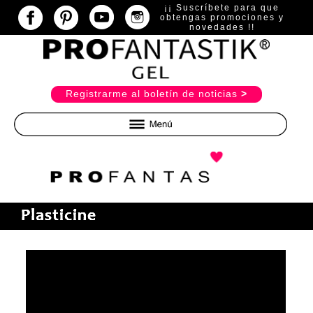
¡¡ Suscríbete para que
obtengas promociones y
novedades !!
R
egistrarme al boletín de noticias
>
Inicio
Básicos
Preparadores y Construcción
Pinceles y Limas
Herramientas y Bits
Gel 21 Días