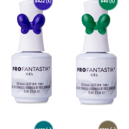
Easy Stamp Gel
Arte Coreano
Liners de Diseño
Happy Refective
Mini Elegance
Spider Gel
Gel 21 Días Blanco y Negro
Línea Spa
Nuevo
Videos
Preguntas Frecuentes