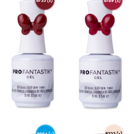
Gel Butter Polisheé
Gel Color Clásico 21 Días
Gel Holográfico 21 Días
Gel 21 Días Novias
Cover Gel de 21 Días
Colecciones Especiales
Gel Color Glow
Gel Vitral Blooming
Gel Vitaminado Pronail
Mauve
Mocha Collection
Baby Girl