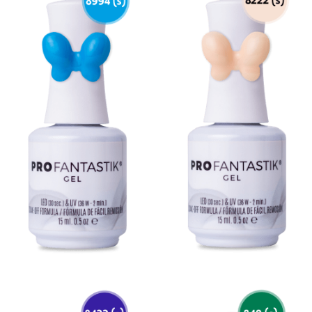
Love Letter
Minimalistik
Whites
Bad Girl
Diseño
Gel Paint
Gel Puff
Polvos
Aqua Gel
Plasticine