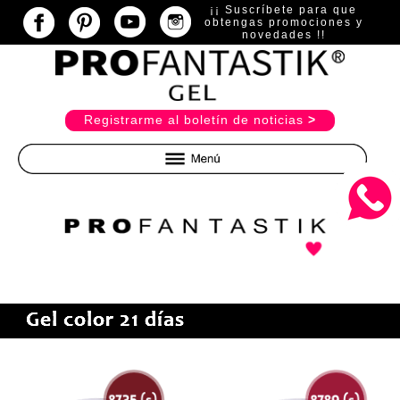
¡¡ Suscríbete para que
obtengas promociones y
novedades !!
R
egistrarme al boletín de noticias
>
Inicio
Básicos
Preparadores y Construcción
Pinceles y Limas
Herramientas y Bits
Gel 21 Días